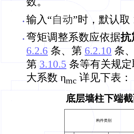
数。
输入“
自动
”时，默认取 1
弯矩调整系数应依据
抗
6.2.6
条、第
6.2.10
条
第
3.10.5
条等有关规定
大系数 η
详见下表：
mc
底层墙柱下端截
构件类别