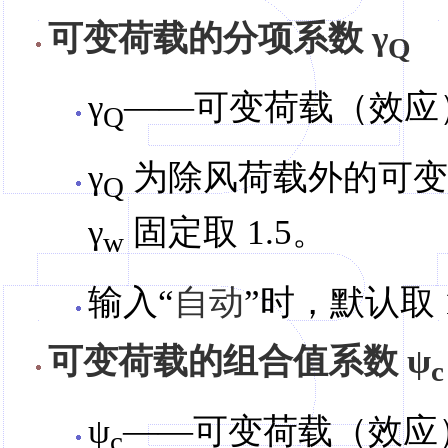
可变荷载的分项系数 γ
Q
γ
——可变荷载（效应
Q
γ
为除风荷载外的可变
Q
γ
固定取 1.5。
w
输入“
自动
”时，默认取 1
可变荷载的组合值系数 ψ
c
ψ
——可变荷载（效应
c