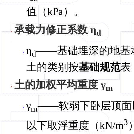
值（kPa）。
承载力修正系数 η
d
η
——基础埋深的地基
d
土的类别按
基础规范
表 
土的加权平均重度 γ
m
γ
——软弱下卧层顶面
m
3
以下取浮重度（kN/m