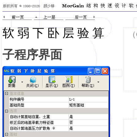
软 弱 下 卧 层 验 算
（
子程序界面