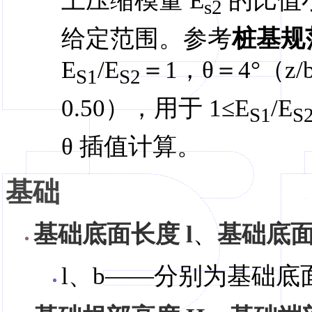
土压缩模量 E
的比值小
s2
给定范围。参考
桩基规
E
/E
＝1，θ＝4°（z/b
S1
S2
0.50），用于 1≤E
/E
S1
S
θ 插值计算。
基础
基础底面长度 l
、
基础底面
l、b——分别为基础底